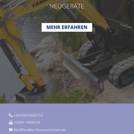
NEUGERÄTE
MEHR ERFAHREN
+4920417669724

02041 7669725

tbm@taubitz-baumaschinen.de
