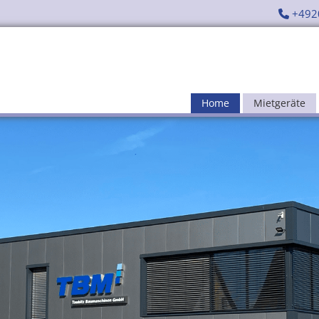
+492

Home
Mietgeräte