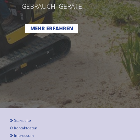
GEBRAUCHTGERÄTE
MEHR ERFAHREN
Startseite

Kontaktdaten

Impressum
