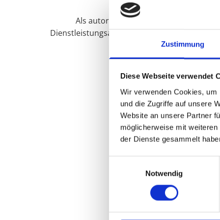
Als autorisierter Vertragspartner nam
Dienstleistungsangebot steht für Sie parat. 
Zustimmung
Diese Webseite verwendet 
Wir
Wir verwenden Cookies, um I
und die Zugriffe auf unsere 
Website an unsere Partner fü
möglicherweise mit weiteren
der Dienste gesammelt habe
Einwilligungsauswahl
Notwendig