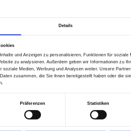
hafter Hersteller freuen wir uns, Sie auf unserer Homepage
Ob Sie Baumaschinen, Baugeräte mieten oder kaufen möchten
Details
der richtige Ansprechpartner für Sie.
Ihre Zufriedenheit ist unser Ziel.
Cookies
 wünschen Ihnen viel Spaß beim Erkunden unserer Webs
nhalte und Anzeigen zu personalisieren, Funktionen für soziale
Website zu analysieren. Außerdem geben wir Informationen zu I
r soziale Medien, Werbung und Analysen weiter. Unsere Partner
KONTAKT AUFNEHMEN
 Daten zusammen, die Sie ihnen bereitgestellt haben oder die s
n.
Präferenzen
Statistiken
UNSERE PARTNER: