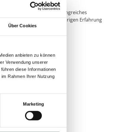
 begrüßen zu dürfen. Ein umfangreiches
, wir sind mit unserer langjährigen Erfahrung
Über Cookies
ite.
 Medien anbieten zu können
hrer Verwendung unserer
 führen diese Informationen
ie im Rahmen Ihrer Nutzung
Marketing