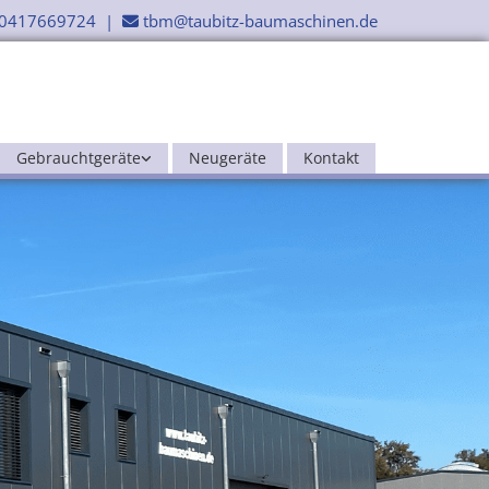
0417669724
|
tbm@taubitz-baumaschinen.de

Gebrauchtgeräte
Neugeräte
Kontakt