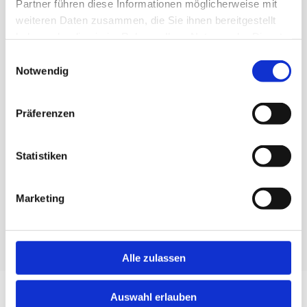
Typ:

Partner führen diese Informationen möglicherweise mit
weiteren Daten zusammen, die Sie ihnen bereitgestellt
haben oder die sie im Rahmen Ihrer Nutzung der Dienste
Hersteller:

gesammelt haben.
Einwilligungsauswahl
Notwendig
Baujahr:

Präferenzen
Betriebsstd.:

Statistiken
Bemerkung:

Marketing
Preis:

Alle zulassen
Auswahl erlauben