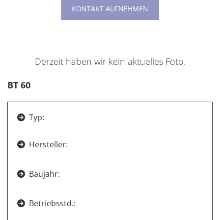
KONTAKT AUFNEHMEN
Derzeit haben wir kein aktuelles Foto.
BT 60
Typ:

Hersteller:

Baujahr:

Betriebsstd.:
