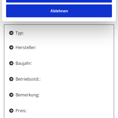
Derzeit haben wir kein aktuelles Foto.
Ablehnen
BPR 35/60
Typ:

Hersteller:

Baujahr:

Betriebsstd.:

Bemerkung:

Preis:
